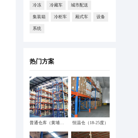
冷冻
冷藏车
城市配送
集装箱
冷柜车
厢式车
设备
系统
热门方案
普通仓库（黄埔仓）
恒温仓（18-25度）